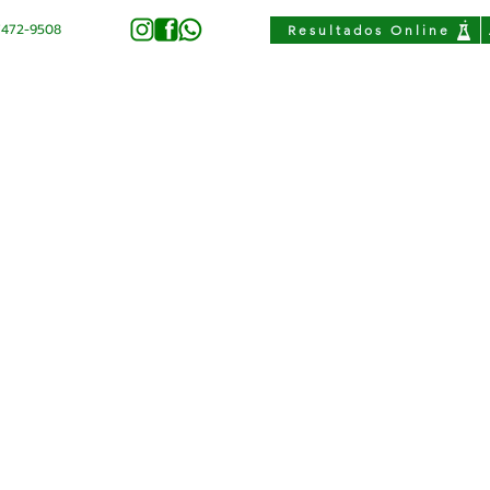
97472-9508
Resultados Online
 Médico
Odontologia
Fisioterapia
Corpo Clínico