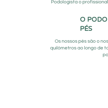
Podologista o profissiona
O PODO
PÉS
Os nossos pés são o nos
quilómetros ao longo de to
pa
REMOÇÃO DE CALOSIDADE
CORTE CORRETO DE UNHAS