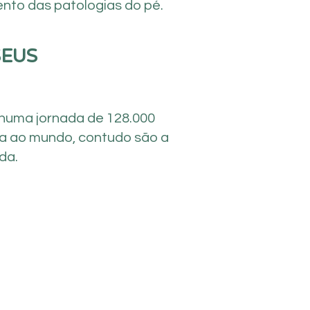
ento das patologias do pé.
SEUS
 numa jornada de 128.000
lta ao mundo, contudo são a
da.
CORREÇÃO DE UNHAS
COM ÓRTESE
CORTE DE UNHA