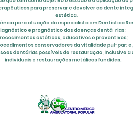
de que tem como objetivo o estudo e a aplicação de
terapêuticos para preservar e devolver ao dente int
estética.
ência para atuação do especialista em Dentística Re
gnóstico das doenças dentá-rias;
ticos, educativos e preventivos;
ervadores da vitalidade pul-par; e,
entárias possíveis de restauração, inclusi
taurações metálicas fundidas.