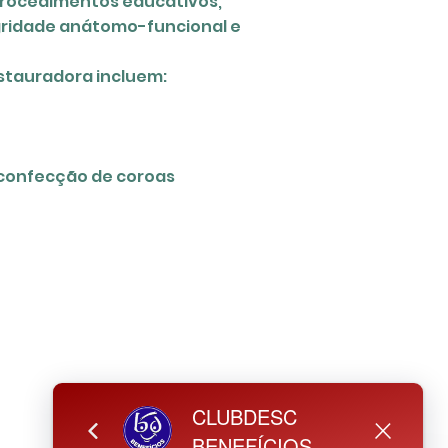
 procedimentos educativos,
egridade anátomo-funcional e
stauradora incluem:
ve a confecção de coroas