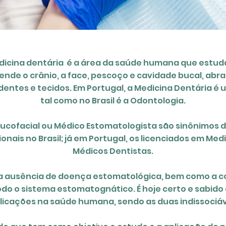
icina dentária é a área da
saúde humana
que estuda
ende o
crânio
, a
face
,
pescoço
e
cavidade bucal
, ab
dentes
e tecidos. Em Portugal, a Medicina Dentária 
tal como no Brasil é a Odontologia.
ucofacial ou Médico Estomatologista são sinônimos da
ionais no Brasil; já em Portugal, os licenciados em M
Médicos Dentistas.
 a ausência de doença estomatológica, bem como a co
do o sistema estomatognático. É hoje certo e sabido 
licações na saúde humana, sendo as duas indissociáv