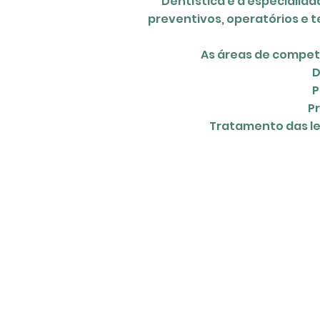
Dentística
é a especialida
preventivos, operatórios e 
As áreas de compet
Diagnóstico e pro
Procedimentos esté
Procedimentos cons
Tratamento das lesões d
individuais e res